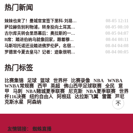
热门新闻
08-05 12:11
妹妹也来了！曼城官宣签下里科-刘易斯的妹妹萨夏
08-05 08:10
萨拉赫告别利物浦，转身投向土耳其：英超最让人唏嘘的一幕，终于来了
08-05 04:07
古尔库夫转会里昂幕后：奥拉斯的一场豪赌，阿森纳只是看客？
08-04 08:11
B席：踏进伯纳乌就像回家，跟着穆里尼奥再冲一把
08-04 04:08
马斯坦托诺还没踏进佛罗伦萨，名宿先泼冷水：别拿这儿当跳板
08-04 00:05
罗德里今夏去皇马？记者：迹象很明确，但决定权在他自己手里
热门标签
比赛集锦
足球
篮球
世界杯
比赛录像
NBA
WNBA
WNBA常规赛
西甲
英超
佛山西甲足球联赛
全民
意
甲
马刺
NBA赌城夏季联赛
尼克斯
NBA夏季联赛
世界
杯116决赛
纽约自由人
阿根廷
达拉斯飞翼
雷霆
菲尼
克斯水星
阿森纳
友情链接：
蜘蛛直播