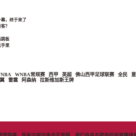
一幕，终于来了
看客？
当跳板
己手里
NBA
WNBA常规赛
西甲
英超
佛山西甲足球联赛
全民
意
翼
雷霆
阿森纳
拉斯维加斯王牌
整理获得，所有内容均来自互联网，我们自身不提供任何直播信