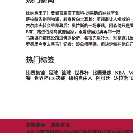
妹妹也来了！曼城官宣签下里科-刘易斯的妹妹萨夏
萨拉赫告别利物浦，转身投向土耳其：英超最让人唏嘘的
古尔库夫转会里昂幕后：奥拉斯的一场豪赌，阿森纳只是
B席：踏进伯纳乌就像回家，跟着穆里尼奥再冲一把
马斯坦托诺还没踏进佛罗伦萨，名宿先泼冷水：别拿这儿
罗德里今夏去皇马？记者：迹象很明确，但决定权在他自
热门标签
比赛集锦
足球
篮球
世界杯
比赛录像
NBA
W
赛
世界杯116决赛
纽约自由人
阿根廷
达拉斯飞
友情链接：
蜘蛛直播
本站所有直播信号均由用户收集或从搜索引擎搜索